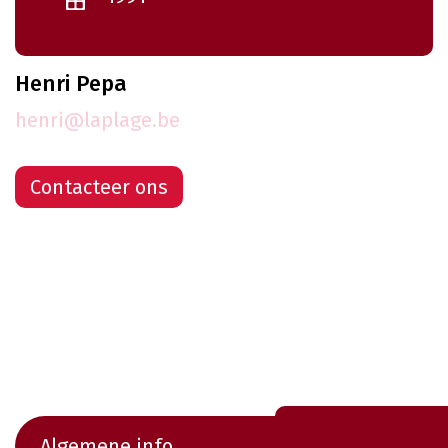
Henri Pepa
henri@laplage.be
Contacteer ons
Algemene info