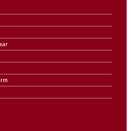
n
aar
orm