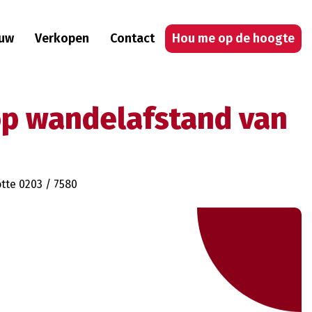
uw
Verkopen
Contact
Hou me op de hoogte
op wandelafstand van
otte 0203 / 7580