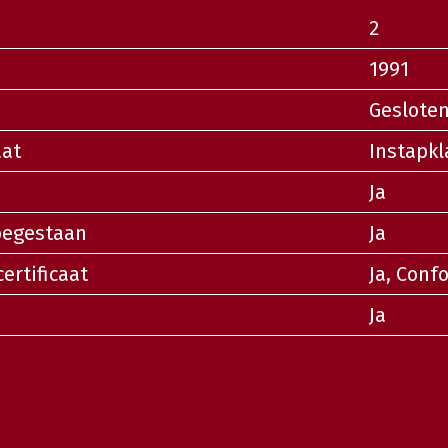
2
1991
Geslote
aat
Instapkl
Ja
oegestaan
Ja
certificaat
Ja, Conf
Ja