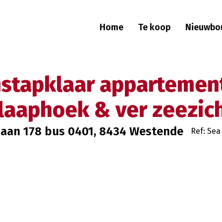
Home
Te koop
Nieuwbo
Instapklaar appartemen
laaphoek & ver zeezic
laan 178 bus 0401, 8434 Westende
Ref: Sea