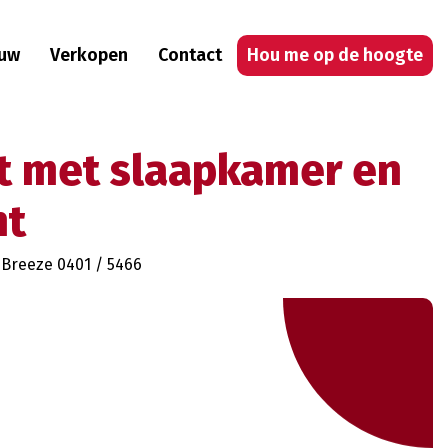
uw
Verkopen
Contact
Hou me op de hoogte
t met slaapkamer en
ht
 Breeze 0401 / 5466