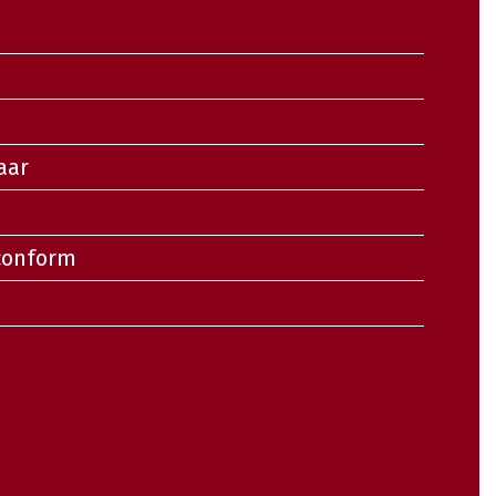
n
aar
 conform