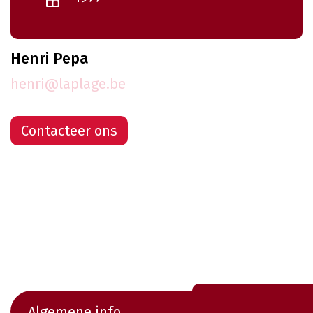
Henri Pepa
henri@laplage.be
Contacteer ons
Algemene info