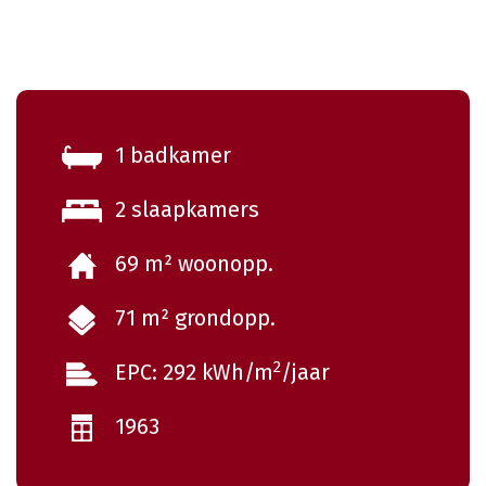
1 badkamer
2 slaapkamers
69 m² woonopp.
71 m² grondopp.
2
EPC: 292 kWh/m
/jaar
1963