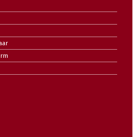
n
aar
orm