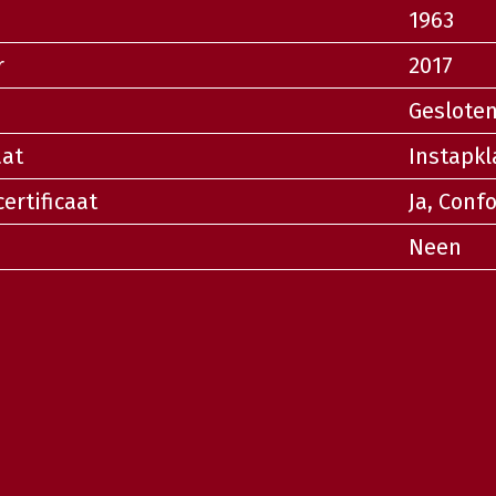
1963
r
2017
Geslote
aat
Instapkl
certificaat
Ja, Conf
Neen