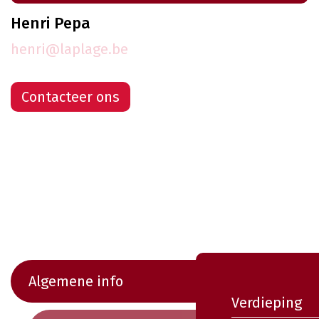
Henri Pepa
henri@laplage.be
Contacteer ons
Algemene info
Verdieping